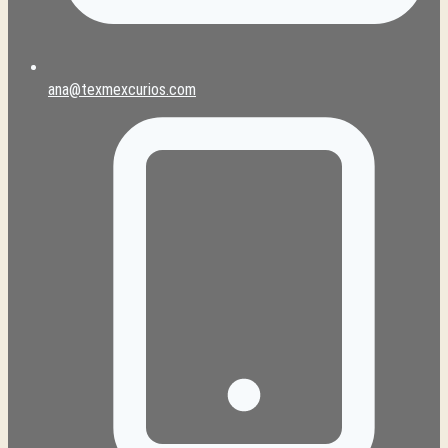
ana@texmexcurios.com