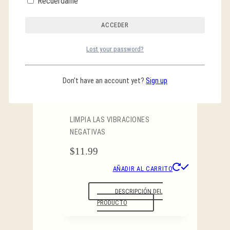
Recuérdame
DESCRIPCIÓN DEL
PRODUCTO
Lost your password?
Vela de Cristal
Don't have an account yet?
Sign up
Amatista
LIMPIA LAS VIBRACIONES
NEGATIVAS
$
11.99
AÑADIR AL CARRITO
DESCRIPCIÓN DEL
PRODUCTO