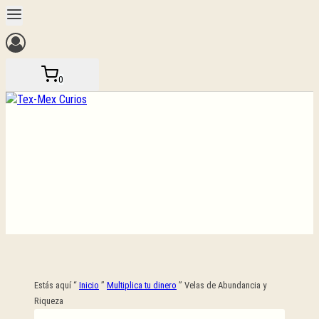
Saltar
al
contenido
0
Estás aquí “
Inicio
”
Multiplica tu dinero
”
Velas de Abundancia y
Riqueza