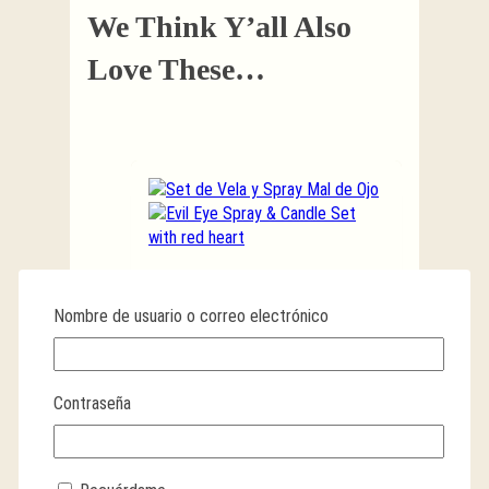
We Think Y’all Also
Love These…
Set de Vela y Spray
Nombre de usuario o correo electrónico
Mal de Ojo
PROTEGE DE LA ENVIDIA
Contraseña
$
19.99
AÑADIR AL CARRITO