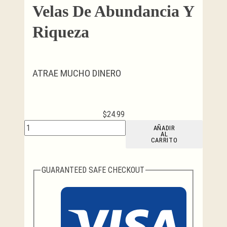
Velas De Abundancia Y
Riqueza
ATRAE MUCHO DINERO
$
24.99
Velas
AÑADIR
AL
de
CARRITO
Abundancia
y
Riqueza
GUARANTEED SAFE CHECKOUT
cantidad