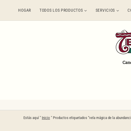
Saltar
HOGAR
TODOS LOS PRODUCTOS
SERVICIOS
C
al
contenido
Estás aquí "
Inicio
"
Productos etiquetados “vela mágica de la abundanci