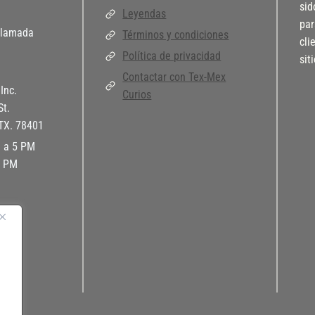
sid
Leyendas
par
llamada
Términos y condiciones
cli
Política de privacidad
sit
Contactar con Tex-Mex
Inc.
Curios
St.
 TX. 78401
M a 5 PM
3 PM