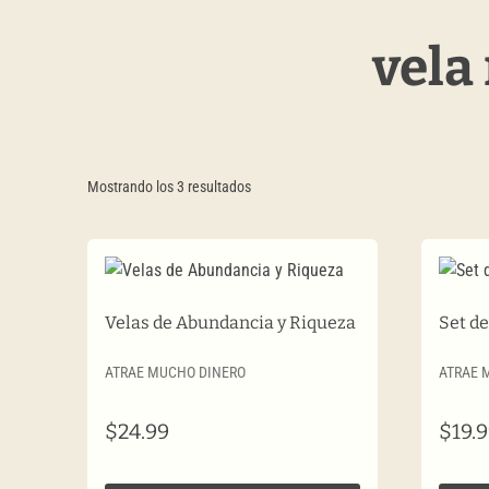
vela
Ordenado
Mostrando los 3 resultados
por
precio:
alto
a
Velas de Abundancia y Riqueza
Set d
bajo
ATRAE MUCHO DINERO
ATRAE 
$
24.99
$
19.