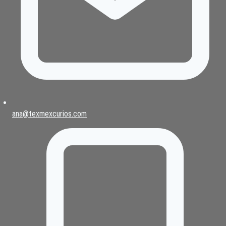
ana@texmexcurios.com