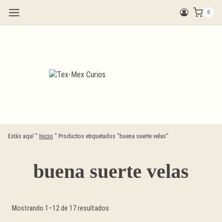
Saltar
0
al
contenido
Estás aquí "
Inicio
"
Productos etiquetados “buena suerte velas”
buena suerte velas
Ordenado
Mostrando 1–12 de 17 resultados