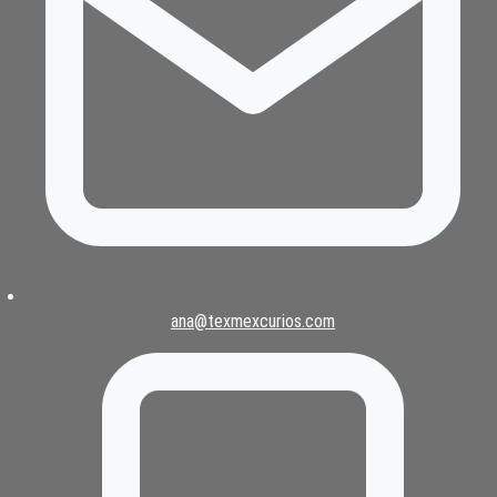
ana@texmexcurios.com