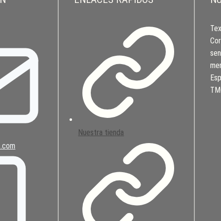
Tex
Cor
sen
men
Esp
TMC
Nuestra tienda
s.com