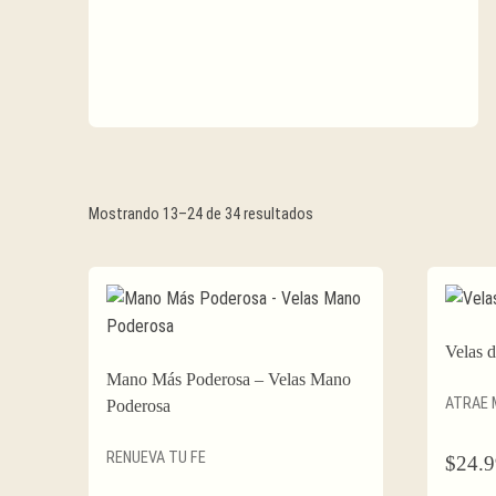
Ordenado
Mostrando 13–24 de 34 resultados
por
precio:
alto
a
Velas 
Mano Más Poderosa – Velas Mano
bajo
ATRAE 
Poderosa
RENUEVA TU FE
$
24.9