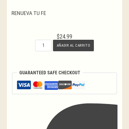
RENUEVA TU FE
$
24.99
Mano
AÑADIR AL CARRITO
Más
Poderosa
–
Velas
GUARANTEED SAFE CHECKOUT
Mano
Poderosa
cantidad