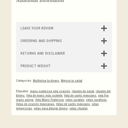
Additional Information
LEAVE YOUR REVIEW
ORDERING AND SHIPPING
RETURNS AND DISCLAIMER
PRODUCT WEIGHT
Categorías:
Multiplica tu dinero
,
Mejora tu salud
Etiquetas:
mano poderosa vela oración
,
rituales de salud
,
rituales del
dinero
,
Vela de mano más potente
,
Vela de santo mexicano
,
vela fija
mano amiga
,
Vela Mano Poderosa
,
velas curadas
,
velas curativas
,
Velas de oración mexicanas
,
Velas de santo mexicano
,
velas
milagrosas
,
velas para dibujar dinero
,
velas rituales