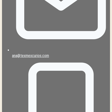
ana@texmexcurios.com