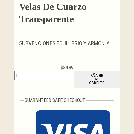
Velas De Cuarzo
Transparente
SUBVENCIONES EQUILIBRIO Y ARMONÍA
$
24.99
Velas
AÑADIR
AL
de
CARRITO
cuarzo
transparente
cantidad
GUARANTEED SAFE CHECKOUT