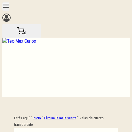
Saltar
al
contenido
0
Estás aquí “
Inicio
”
Elimina la mala suerte
”
Velas de cuarzo
transparente