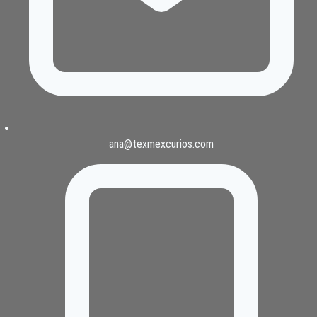
ana@texmexcurios.com