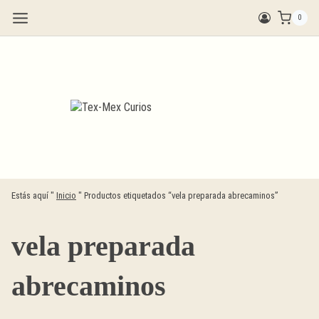
Saltar
0
al
contenido
Estás aquí "
Inicio
"
Productos etiquetados “vela preparada abrecaminos”
vela preparada
abrecaminos