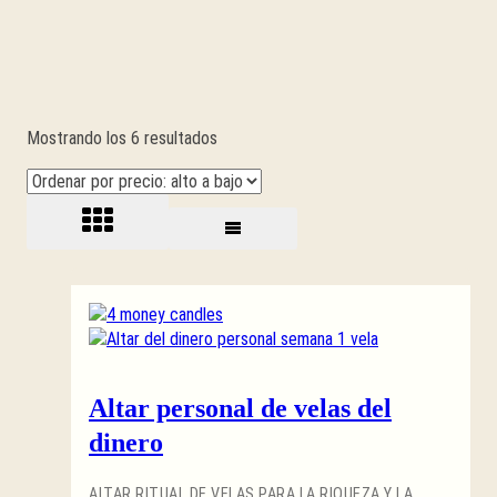
Ordenado
Mostrando los 6 resultados
por
precio:
alto
a
bajo
Altar personal de velas del
dinero
ALTAR RITUAL DE VELAS PARA LA RIQUEZA Y LA