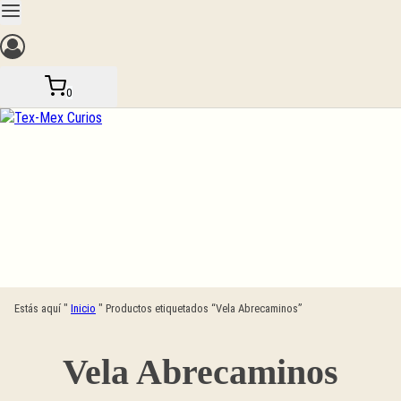
Saltar
al
contenido
0
Estás aquí "
Inicio
"
Productos etiquetados “Vela Abrecaminos”
Vela Abrecaminos