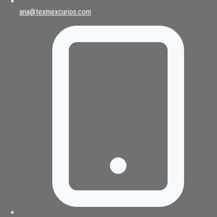
ana@texmexcurios.com