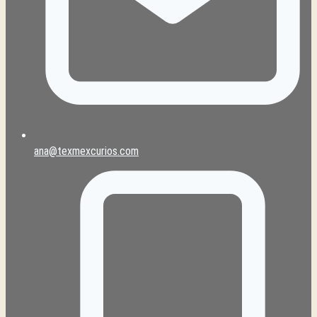
ana@texmexcurios.com