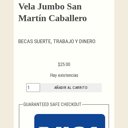
Vela Jumbo San
Martín Caballero
BECAS SUERTE, TRABAJO Y DINERO
$
25.00
Hay existencias
Vela
AÑADIR AL CARRITO
Jumbo
San
GUARANTEED SAFE CHECKOUT
Martín
Caballero
cantidad