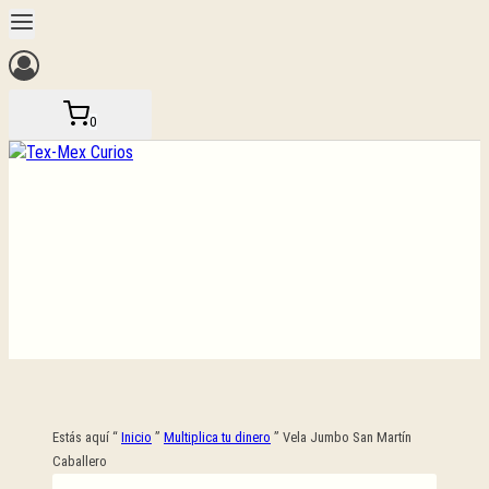
Saltar
al
contenido
0
Estás aquí “
Inicio
”
Multiplica tu dinero
”
Vela Jumbo San Martín
Caballero