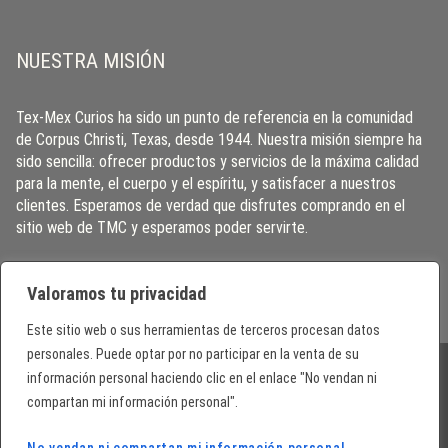
NUESTRA MISIÓN
Tex-Mex Curios ha sido un punto de referencia en la comunidad
de Corpus Christi, Texas, desde 1944. Nuestra misión siempre ha
sido sencilla: ofrecer productos y servicios de la máxima calidad
para la mente, el cuerpo y el espíritu, y satisfacer a nuestros
clientes. Esperamos de verdad que disfrutes comprando en el
sitio web de TMC y esperamos poder servirte.
Valoramos tu privacidad
Este sitio web o sus herramientas de terceros procesan datos
personales. Puede optar por no participar en la venta de su
información personal haciendo clic en el enlace "No vendan ni
© 2026 Tex-Mex Curios Inc. Texas, USA. All Rights Reserved. Prices subject to
compartan mi información personal".
change without notice.