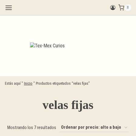
Saltar
0
al
contenido
Estás aquí "
Inicio
"
Productos etiquetados “velas fijas”
velas fijas
Ordenado
Mostrando los 7 resultados