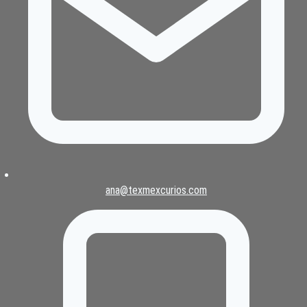
ana@texmexcurios.com