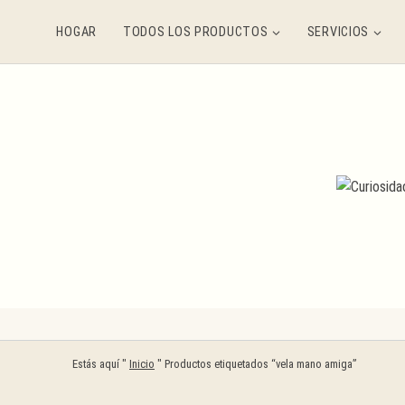
Saltar
HOGAR
TODOS LOS PRODUCTOS
SERVICIOS
al
contenido
Estás aquí "
Inicio
"
Productos etiquetados “vela mano amiga”