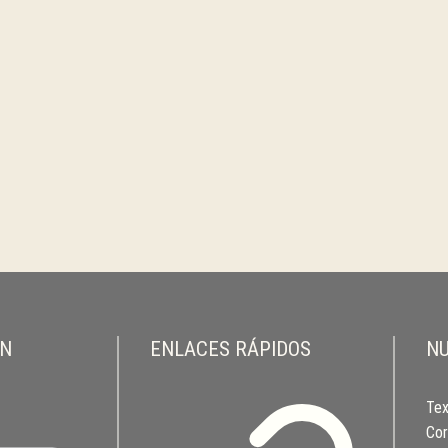
ON
ENLACES RÁPIDOS
NU
Tex
Cor