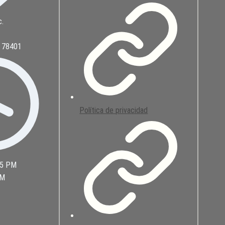
c.
. 78401
Política de privacidad
 5 PM
PM