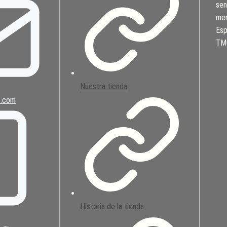
sen
men
Esp
TMC
Nuestra tienda
s.com
Historia de la tienda