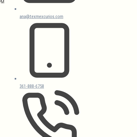
 PM
ana@texmexcurios.com
361-888-6758