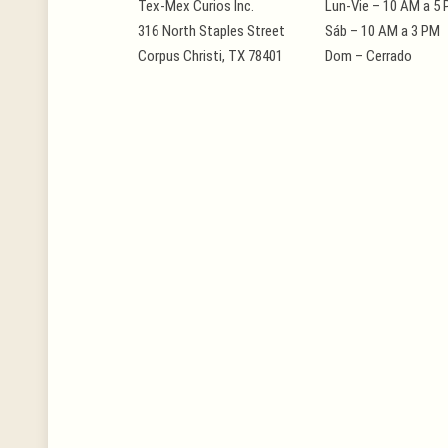
Tex-Mex Curios Inc.
Lun-Vie – 10 AM a 5
316 North Staples Street
Sáb – 10 AM a 3 PM
Corpus Christi, TX 78401
Dom – Cerrado