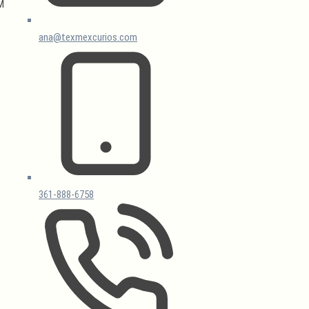
M
ana@texmexcurios.com
361-888-6758