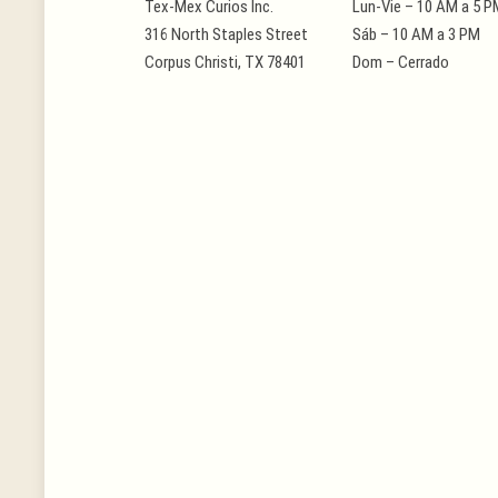
Tex-Mex Curios Inc.
Lun-Vie – 10 AM a 5 P
316 North Staples Street
Sáb – 10 AM a 3 PM
Corpus Christi, TX 78401
Dom – Cerrado